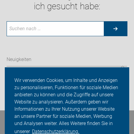
ich gesucht habe:
Neuigkeiten
ADFC Wiesloch/Walldorf
Wir verwenden Cookies, um Inhalte und Anzeigen
Sei dabei
zu personalisieren, Funktionen für soziale Medien
anbieten zu können und die Zugriffe auf unsere
Login
Website zu analysieren. Außerdem geben wir
Informationen zu Ihrer Nutzung unserer Website
an unsere Partner für soziale Medien, Werbung
Bleiben Sie in Kontakt
und Analysen weiter. Alles Weitere finden Sie in
unserer
Datenschutzerklärung.