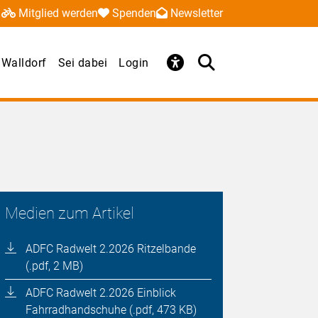
Mitglied werden
Spenden
Newsletter
Walldorf
Sei dabei
Login
Medien zum Artikel
ADFC Radwelt 2.2026 Ritzelbande
(.pdf, 2 MB)
ADFC Radwelt 2.2026 Einblick
Fahrradhandschuhe (.pdf, 473 KB)