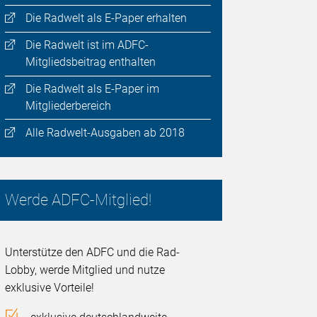
Die Radwelt als E-Paper erhalten
Die Radwelt ist im ADFC-
Mitgliedsbeitrag enthalten
Die Radwelt als E-Paper im
Mitgliederbereich
Alle Radwelt-Ausgaben ab 2018
Werde ADFC-Mitglied!
Unterstütze den ADFC und die Rad-
Lobby, werde Mitglied und nutze
exklusive Vorteile!