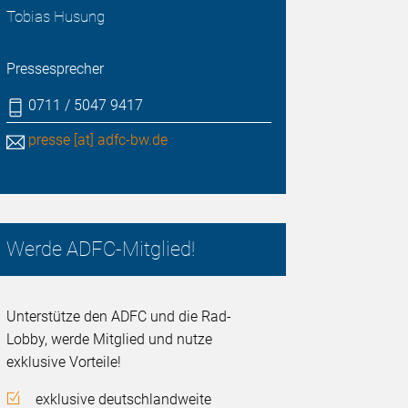
Tobias Husung
Pressesprecher
0711 / 5047 9417
presse [at] adfc-bw.de
Werde ADFC-Mitglied!
Unterstütze den ADFC und die Rad-
Lobby, werde Mitglied und nutze
exklusive Vorteile!
exklusive deutschlandweite