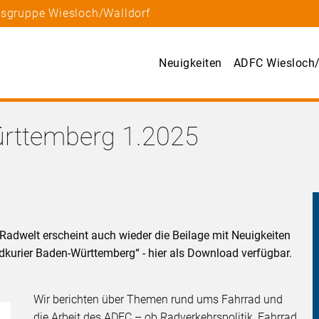
tsgruppe Wiesloch/Walldorf
Neuigkeiten
ADFC Wiesloch/
ürttemberg 1.2025
dwelt erscheint auch wieder die Beilage mit Neuigkeiten
urier Baden-Württemberg“ - hier als Download verfügbar.
Wir berichten über Themen rund ums Fahrrad und
die Arbeit des ADFC – ob Radverkehrspolitik, Fahrrad