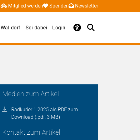
Mitglied werden
Spenden
Newsletter
Walldorf
Sei dabei
Login
Medien zum Artikel
Radkurier 1.2025 als PDF zum
Download (.pdf, 3 MB)
Kontakt zum Artikel