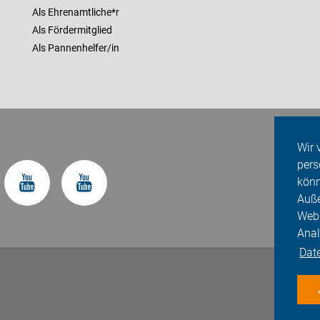
Als Ehrenamtliche*r
Als Fördermitglied
Als Pannenhelfer/in
Wir 
pers
könn
Auße
Webs
Anal
Dat