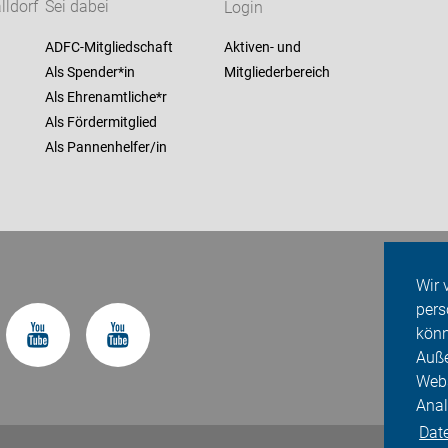
ldorf
Sei dabei
Login
ADFC-Mitgliedschaft
Aktiven- und
Als Spender*in
Mitgliederbereich
Als Ehrenamtliche*r
Als Fördermitglied
Als Pannenhelfer/in
Wir 
pers
könn
Auße
Webs
Anal
Dat