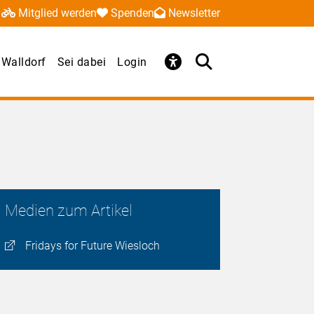
Mitglied werden
Spenden
Newsletter
Walldorf
Sei dabei
Login
Medien zum Artikel
Fridays for Future Wiesloch